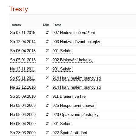
Tresty
Datum
Min
Trest
So 07.11.2015
2'
907 Nedovolené vrážení
So 12.04.2014
2'
903 Nadzvedávání hokejky
So 06.04.2013
2'
901 Sekání
So 05.01.2013
2'
902 Blokování hokejky
Ne 13.11.2011
2'
901 Sekání
So 05.11.2011
2'
914 Hra v malém branovišti
Ne 12.12.2010
2'
914 Hra v malém branovišti
So 25.09.2010
2'
911 Bránění ve hře
Ne 05.04.2009
2'
925 Nesportovní chování
Ne 05.04.2009
2'
923 Opakované přestupky
Ne 05.04.2009
2'
901 Sekání
So 28.03.2009
2'
922 Špatné střídání