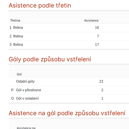
Asistence podle třetin
Třetina
Asistence
1. třetina
16
2. třetina
7
3. třetina
17
Góly podle způsobu vstřelení
Gól
Ostatní góly
22
P
Gól v přesilovce
2
O
Gól v oslabení
1
Asistence na gól podle způsobu vstřelení
Asistence na