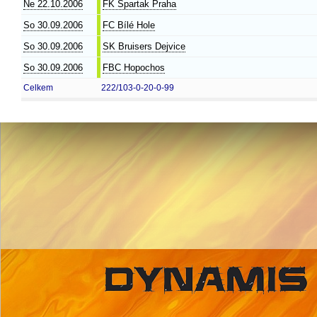
Ne 22.10.2006
FK Spartak Praha
So 30.09.2006
FC Bílé Hole
So 30.09.2006
SK Bruisers Dejvice
So 30.09.2006
FBC Hopochos
Celkem
222/103-0-20-0-99