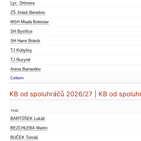
Lyc. Drtinova
ZŠ Jirásk.Benešov
MSH Mladá Boleslav
SH Bystřice
SH Hamr Bráník
TJ Kobylisy
TJ Ruzyně
Arena Barrandov
Celkem
KB od spoluhráčů 2026/27 | KB od spoluh
Hráč
BARTŮŠEK Lukáš
BEZCHLEBA Martin
BUČEK Tomáš