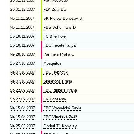
So 01.12.2007
FbK Neveklov
So 01.12.2007
FLK Zdar Bar
Ne 11.11.2007
SK Florbal Benešov B
Ne 11.11.2007
FBŠ Bohemians D
So 10.11.2007
FC Bílé Hole
So 10.11.2007
FBC Fekete Kutya
Ne 28.10.2007
Panthers Praha C
So 27.10.2007
Mosquitos
Ne 07.10.2007
FBC Hypnotix
Ne 07.10.2007
Skeletons Praha
So 22.09.2007
FBC Rippers Praha
So 22.09.2007
FK Konzervy
Ne 15.04.2007
FBC Vokovický Šavle
Ne 15.04.2007
FBC Vinořská Zvěř
Ne 25.03.2007
Florbal TJ Kobylisy