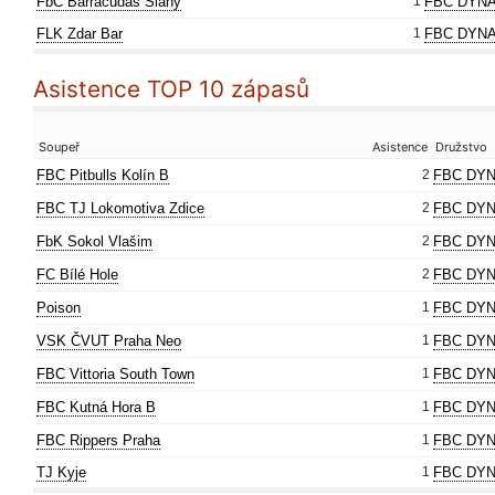
FbC Barracudas Slaný
1
FBC DYNA
FLK Zdar Bar
1
FBC DYNA
Asistence TOP 10 zápasů
Soupeř
Asistence
Družstvo
FBC Pitbulls Kolín B
2
FBC DYN
FBC TJ Lokomotiva Zdice
2
FBC DYN
FbK Sokol Vlašim
2
FBC DYN
FC Bílé Hole
2
FBC DYN
Poison
1
FBC DYN
VSK ČVUT Praha Neo
1
FBC DYN
FBC Vittoria South Town
1
FBC DYN
FBC Kutná Hora B
1
FBC DYN
FBC Rippers Praha
1
FBC DYN
TJ Kyje
1
FBC DYN