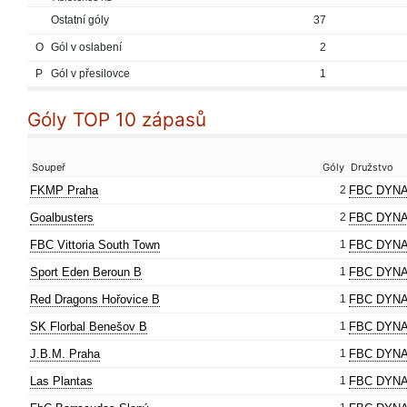
Ostatní góly
37
O
Gól v oslabení
2
P
Gól v přesilovce
1
Góly TOP 10 zápasů
Soupeř
Góly
Družstvo
FKMP Praha
2
FBC DYNA
Goalbusters
2
FBC DYNA
FBC Vittoria South Town
1
FBC DYNA
Sport Eden Beroun B
1
FBC DYNA
Red Dragons Hořovice B
1
FBC DYNA
SK Florbal Benešov B
1
FBC DYNA
J.B.M. Praha
1
FBC DYNA
Las Plantas
1
FBC DYNA