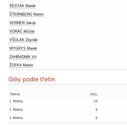
ŠESTÁK Marek
ŠTERNBERG Martin
VERNER Jakub
VORÁČ Michal
VŠOLÁK Zbyněk
WYGRYS Marek
ZAHRADNÍK Vít
ŽOFKA Martin
Góly podle třetin
Třetina
Góly
1 .třetina
10
2 .třetina
9
3 .třetina
6