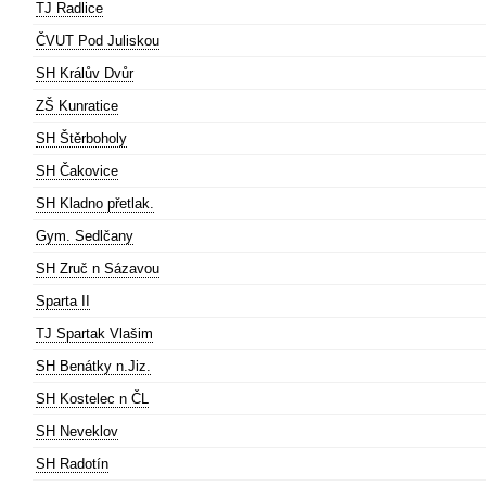
TJ Radlice
ČVUT Pod Juliskou
SH Králův Dvůr
ZŠ Kunratice
SH Štěrboholy
SH Čakovice
SH Kladno přetlak.
Gym. Sedlčany
SH Zruč n Sázavou
Sparta II
TJ Spartak Vlašim
SH Benátky n.Jiz.
SH Kostelec n ČL
SH Neveklov
SH Radotín