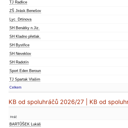
TJ Radlice
ZŠ Jirásk.Benešov
Lyc. Drtinova
SH Benátky n.Jiz.
SH Kladno přetlak.
SH Bystřice
SH Neveklov
SH Radotín
Sport Eden Beroun
TJ Spartak Vlašim
Celkem
KB od spoluhráčů 2026/27 | KB od spoluh
Hráč
BARTŮŠEK Lukáš