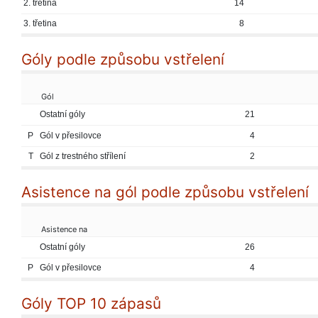
2. třetina
14
3. třetina
8
Góly podle způsobu vstřelení
Gól
Ostatní góly
21
P
Gól v přesilovce
4
T
Gól z trestného střílení
2
Asistence na gól podle způsobu vstřelení
Asistence na
Ostatní góly
26
P
Gól v přesilovce
4
Góly TOP 10 zápasů