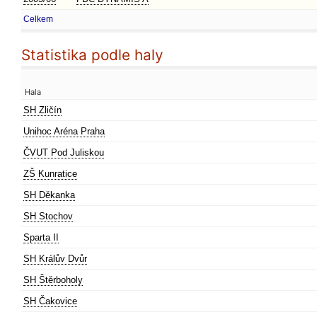
Celkem
Statistika podle haly
Hala
SH Zličín
Unihoc Aréna Praha
ČVUT Pod Juliskou
ZŠ Kunratice
SH Děkanka
SH Stochov
Sparta II
SH Králův Dvůr
SH Štěrboholy
SH Čakovice