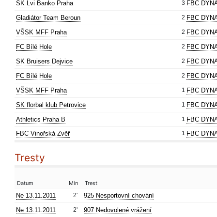
SK Lvi Banko Praha
3
FBC DYN
Gladiátor Team Beroun
2
FBC DYN
VŠSK MFF Praha
2
FBC DYN
FC Bílé Hole
2
FBC DYN
SK Bruisers Dejvice
2
FBC DYN
FC Bílé Hole
2
FBC DYN
VŠSK MFF Praha
1
FBC DYNA
SK florbal klub Petrovice
1
FBC DYNA
Athletics Praha B
1
FBC DYNA
FBC Vinořská Zvěř
1
FBC DYNA
Tresty
Datum
Min
Trest
Ne 13.11.2011
2'
925 Nesportovní chování
Ne 13.11.2011
2'
907 Nedovolené vrážení