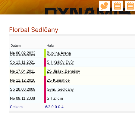
Florbal Sedlčany
Datum
Hala
Ne 06.02.2022
Bublina Arena
So 13.11.2021
SH Králův Dvůr
Ne 17.04.2011
ZŠ Jirásk.Benešov
Ne 12.12.2010
ZŠ Kunratice
So 28.03.2009
Gym. Sedlčany
Ne 09.11.2008
SH Zličín
Celkem
6/2-0-0-0-4