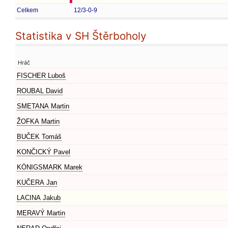
Celkem
12/3-0-9
Statistika v SH Štěrboholy
Hráč
FISCHER Luboš
ROUBAL David
SMETANA Martin
ŽOFKA Martin
BUČEK Tomáš
KONČICKÝ Pavel
KÖNIGSMARK Marek
KUČERA Jan
LACINA Jakub
MERAVÝ Martin