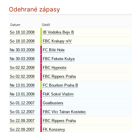
Odehrané zápasy
Datum
Oddíl
So 18.10.2008
IB Vodolka Bejx B
So 18.10.2008
FBC Kralupy n/V
Ne 30.03.2008
FC Bílé Hole
Ne 30.03.2008
FBC Fekete Kutya
So 02.02.2008
FBC Hypnotix
So 02.02.2008
FBC Rippers Praha
Ne 13.01.2008
FC Bourbon Praha B
Ne 13.01.2008
FbK Sokol Vlašim
So 01.12.2007
Goalbusters
So 01.12.2007
FBC Vlci Tatran Kostelec
So 22.09.2007
FBC Rippers Praha
So 22.09.2007
FK Konzervy