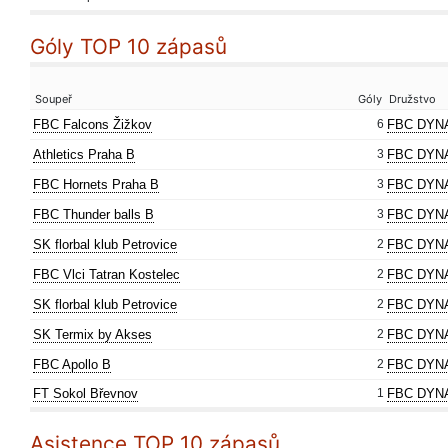
Góly TOP 10 zápasů
Soupeř
Góly
Družstvo
FBC Falcons Žižkov
6
FBC DYN
Athletics Praha B
3
FBC DYN
FBC Hornets Praha B
3
FBC DYN
FBC Thunder balls B
3
FBC DYN
SK florbal klub Petrovice
2
FBC DYN
FBC Vlci Tatran Kostelec
2
FBC DYN
SK florbal klub Petrovice
2
FBC DYN
SK Termix by Akses
2
FBC DYN
FBC Apollo B
2
FBC DYN
FT Sokol Břevnov
1
FBC DYN
Asistence TOP 10 zápasů