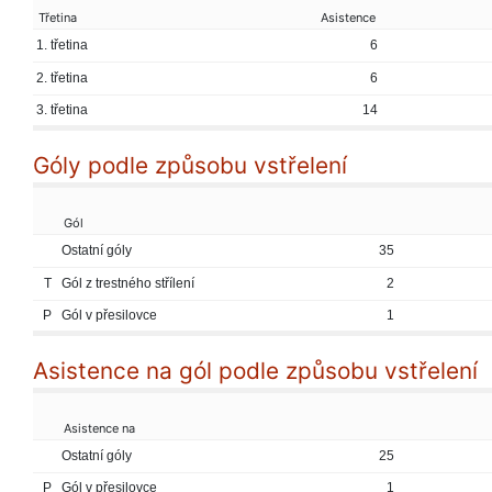
Třetina
Asistence
1. třetina
6
2. třetina
6
3. třetina
14
Góly podle způsobu vstřelení
Gól
Ostatní góly
35
T
Gól z trestného střílení
2
P
Gól v přesilovce
1
Asistence na gól podle způsobu vstřelení
Asistence na
Ostatní góly
25
P
Gól v přesilovce
1