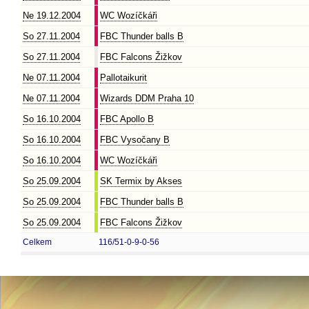
Ne 19.12.2004
WC Wozíčkáři
So 27.11.2004
FBC Thunder balls B
So 27.11.2004
FBC Falcons Žižkov
Ne 07.11.2004
Pallotaikurit
Ne 07.11.2004
Wizards DDM Praha 10
So 16.10.2004
FBC Apollo B
So 16.10.2004
FBC Vysočany B
So 16.10.2004
WC Wozíčkáři
So 25.09.2004
SK Termix by Akses
So 25.09.2004
FBC Thunder balls B
So 25.09.2004
FBC Falcons Žižkov
Celkem
116/51-0-9-0-56