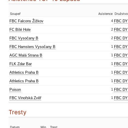
Soupeř
Asistence
Družstvo
FBC Falcons Žižkov
4
FBC DY
FC Bílé Hole
2
FBC DY
FBC Vysočany B
2
FBC DY
FBC Hamsters Vysočany B
1
FBC DY
AGC Malá Strana B
1
FBC DY
FLK Zdar Bar
1
FBC DY
Athletics Praha B
1
FBC DY
Athletics Praha B
1
FBC DY
Poison
1
FBC DY
FBC Vinořská Zvěř
1
FBC DY
Tresty
Datum
Min
Trest