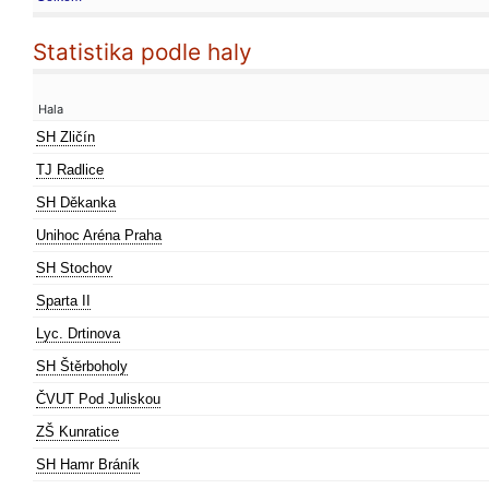
Statistika podle haly
Hala
SH Zličín
TJ Radlice
SH Děkanka
Unihoc Aréna Praha
SH Stochov
Sparta II
Lyc. Drtinova
SH Štěrboholy
ČVUT Pod Juliskou
ZŠ Kunratice
SH Hamr Bráník