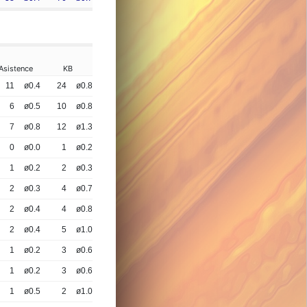
Asistence
KB
11
ø0.4
24
ø0.8
6
ø0.5
10
ø0.8
7
ø0.8
12
ø1.3
0
ø0.0
1
ø0.2
1
ø0.2
2
ø0.3
2
ø0.3
4
ø0.7
2
ø0.4
4
ø0.8
2
ø0.4
5
ø1.0
1
ø0.2
3
ø0.6
1
ø0.2
3
ø0.6
1
ø0.5
2
ø1.0