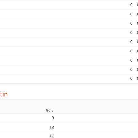
0
0
0
0
0
0
0
0
0
tin
Góly
9
12
17