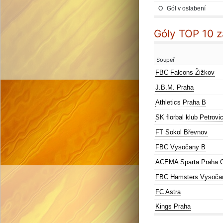
O
Gól v oslabení
Góly TOP 10 
Soupeř
FBC Falcons Žižkov
J.B.M. Praha
Athletics Praha B
SK florbal klub Petrovi
FT Sokol Břevnov
FBC Vysočany B
ACEMA Sparta Praha 
FBC Hamsters Vysoča
FC Astra
Kings Praha