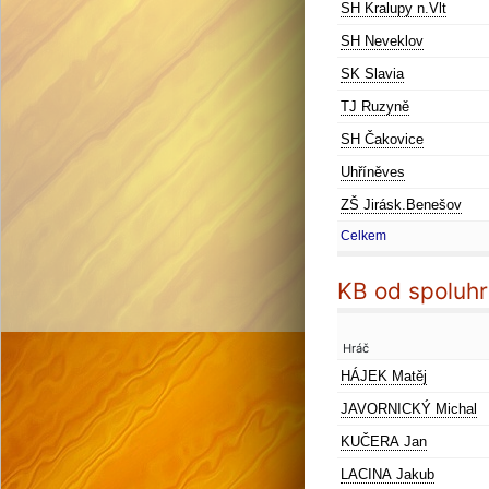
SH Kralupy n.Vlt
SH Neveklov
SK Slavia
TJ Ruzyně
SH Čakovice
Uhříněves
ZŠ Jirásk.Benešov
Celkem
KB od spoluhr
Hráč
HÁJEK Matěj
JAVORNICKÝ Michal
KUČERA Jan
LACINA Jakub