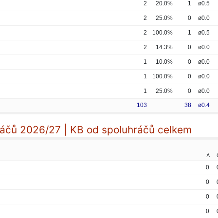
2
20.0%
1
ø0.5
2
25.0%
0
ø0.0
2
100.0%
1
ø0.5
2
14.3%
0
ø0.0
1
10.0%
0
ø0.0
1
100.0%
0
ø0.0
1
25.0%
0
ø0.0
103
38
ø0.4
áčů 2026/27 | KB od spoluhráčů celkem
A
0
0
0
0