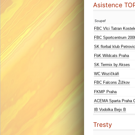
Asistence TO
Soupeř
FBC Vlci Tatran Kostel
FBC Sportcentrum 200
SK florbal klub Petrovi
FbK Wildcats Praha
SK Termix by Akses
WC Wozíčkáři
FBC Falcons Žižkov
FKMP Praha
ACEMA Sparta Praha 
IB Vodolka Bejx B
Tresty