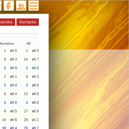
atistika
Docházka
Asistence
KB
1
ø0.5
1
ø0.5
6
ø0.3
14
ø0.7
0
ø0.0
0
ø0.0
2
ø0.1
6
ø0.3
0
ø0.0
0
ø0.0
6
ø0.4
12
ø0.8
0
ø0.0
0
ø0.0
9
ø0.5
17
ø0.9
14
ø0.6
26
ø1.1
38
ø0.4
76
ø0.7