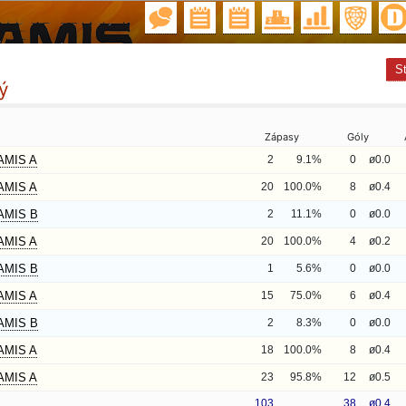
St
ý
Zápasy
Góly
AMIS A
2
9.1%
0
ø0.0
AMIS A
20
100.0%
8
ø0.4
AMIS B
2
11.1%
0
ø0.0
AMIS A
20
100.0%
4
ø0.2
AMIS B
1
5.6%
0
ø0.0
AMIS A
15
75.0%
6
ø0.4
AMIS B
2
8.3%
0
ø0.0
AMIS A
18
100.0%
8
ø0.4
AMIS A
23
95.8%
12
ø0.5
103
38
ø0.4