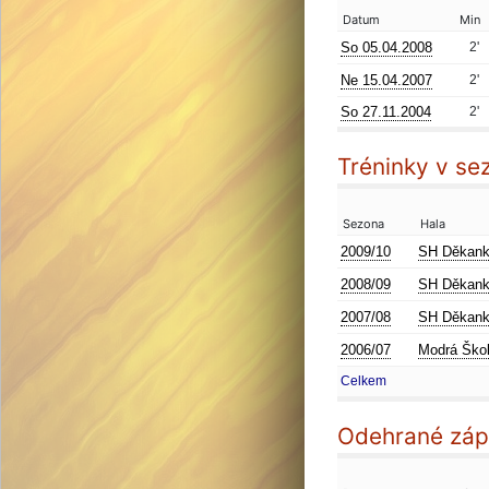
Datum
Min
So 05.04.2008
2'
Ne 15.04.2007
2'
So 27.11.2004
2'
Tréninky v se
Sezona
Hala
2009/10
SH Děkan
2008/09
SH Děkan
2007/08
SH Děkan
2006/07
Modrá Ško
Celkem
Odehrané zá