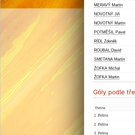
MERAVÝ Martin
NOVOTNÝ Jiří
NOVOTNÝ Martin
POTMĚŠIL Pavel
RÍDL Zdeněk
ROUBAL David
SMETANA Martin
ŽOFKA Michal
ŽOFKA Martin
Góly podle tře
Třetina
1 .třetina
2 .třetina
3 .třetina