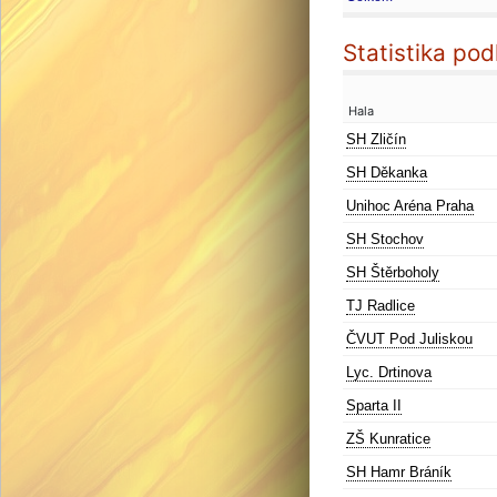
Statistika pod
Hala
SH Zličín
SH Děkanka
Unihoc Aréna Praha
SH Stochov
SH Štěrboholy
TJ Radlice
ČVUT Pod Juliskou
Lyc. Drtinova
Sparta II
ZŠ Kunratice
SH Hamr Bráník