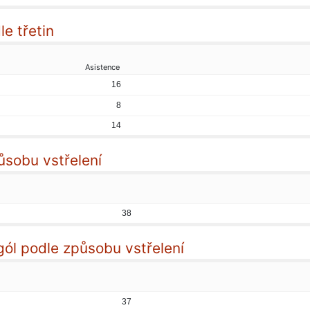
e třetin
Asistence
16
8
14
ůsobu vstřelení
38
gól podle způsobu vstřelení
37