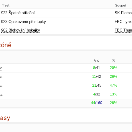
Trest
Soupeř
922 Špatné střídání
SK Florba
923 Opakované přestupky
FBC Lynx
902 Blokování hokejky
FBC Thund
zóně
Ano
%
ka
8
/41
20%
ka
11
/42
26%
ka
21
/45
47%
la
4
/32
13%
44
/160
28%
pasy