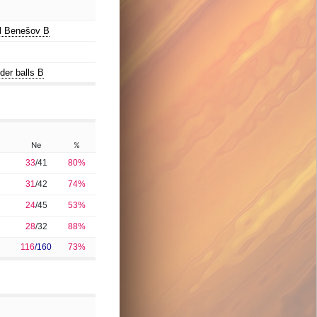
l Benešov B
er balls B
Ne
%
33
/41
80%
31
/42
74%
24
/45
53%
28
/32
88%
116
/160
73%