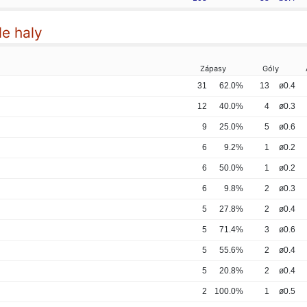
le haly
Zápasy
Góly
31
62.0%
13
ø0.4
12
40.0%
4
ø0.3
9
25.0%
5
ø0.6
6
9.2%
1
ø0.2
6
50.0%
1
ø0.2
6
9.8%
2
ø0.3
5
27.8%
2
ø0.4
5
71.4%
3
ø0.6
5
55.6%
2
ø0.4
5
20.8%
2
ø0.4
2
100.0%
1
ø0.5