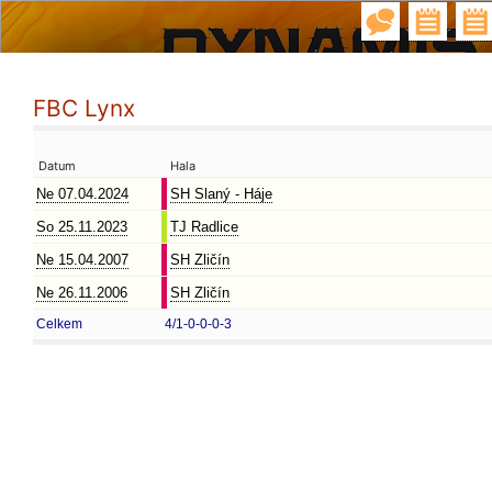
FBC Lynx
Datum
Hala
Ne 07.04.2024
SH Slaný - Háje
So 25.11.2023
TJ Radlice
Ne 15.04.2007
SH Zličín
Ne 26.11.2006
SH Zličín
Celkem
4/1-0-0-0-3