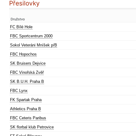
Přesilovky
Družstvo
FC Bílé Hole
FBC Sportcentrum 2000
Sokol Veteráni Mníšek p/B
FBC Hopochos
SK Bruisers Dejvice
FBC Vinořská Zvěř
SK B.U.H. Praha B
FBC Lynx
FK Spartak Praha
Athletics Praha B
FBC Ceteris Paribus
SK florbal klub Petrovice