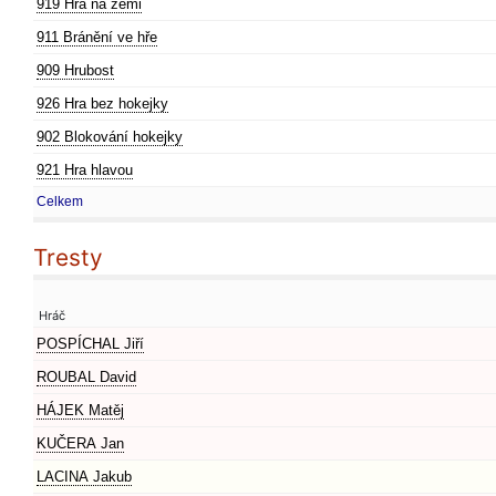
919 Hra na zemi
911 Bránění ve hře
909 Hrubost
926 Hra bez hokejky
902 Blokování hokejky
921 Hra hlavou
Celkem
Tresty
Hráč
POSPÍCHAL Jiří
ROUBAL David
HÁJEK Matěj
KUČERA Jan
LACINA Jakub