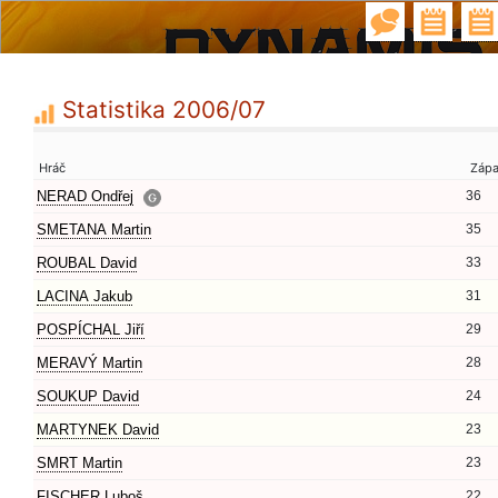
Statistika 2006/07
Hráč
Záp
NERAD Ondřej
36
SMETANA Martin
35
ROUBAL David
33
LACINA Jakub
31
POSPÍCHAL Jiří
29
MERAVÝ Martin
28
SOUKUP David
24
MARTYNEK David
23
SMRT Martin
23
FISCHER Luboš
22