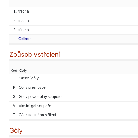
1.
třetina
2.
třetina
3.
třetina
Celkem
Způsob vstřelení
Kód
Góly
Ostatní góly
P
Gól v přesilovce
S
Gól v power play soupeře
V
Vlastní gól soupeře
T
Gól z trestného střílení
Góly