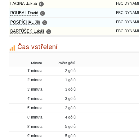
LACINA Jakub
FBC DYNAMI
ROUBAL David
FBC DYNAMI
POSPÍCHAL Jiří
FBC DYNAMI
BARTŮŠEK Lukáš
FBC DYNAMI
Čas vstřelení
Minuta
Počet gólů
1' minuta
2 gólů
2' minuta
1 gólů
3' minuta
3 gólů
4' minuta
3 gólů
5' minuta
2 gólů
6' minuta
4 gólů
8' minuta
5 gólů
9' minuta
5 gólů