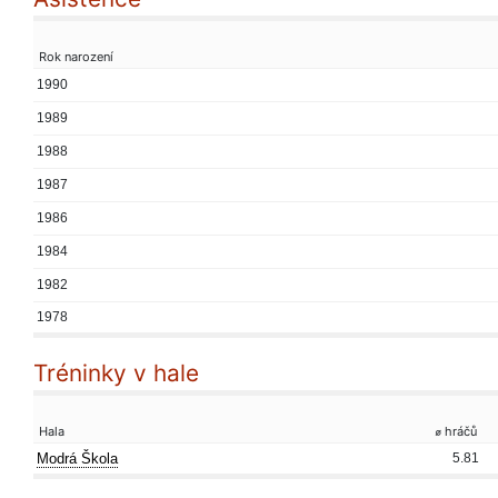
Rok narození
1990
1989
1988
1987
1986
1984
1982
1978
Tréninky v hale
Hala
⌀ hráčů
Modrá Škola
5.81