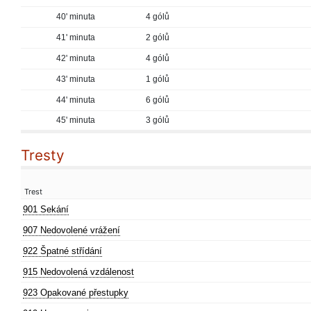
40' minuta
4 gólů
41' minuta
2 gólů
42' minuta
4 gólů
43' minuta
1 gólů
44' minuta
6 gólů
45' minuta
3 gólů
Tresty
Trest
901 Sekání
907 Nedovolené vrážení
922 Špatné střídání
915 Nedovolená vzdálenost
923 Opakované přestupky