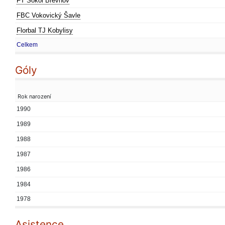
FT Sokol Břevnov
FBC Vokovický Šavle
Florbal TJ Kobylisy
Celkem
Góly
Rok narození
1990
1989
1988
1987
1986
1984
1978
Asistence