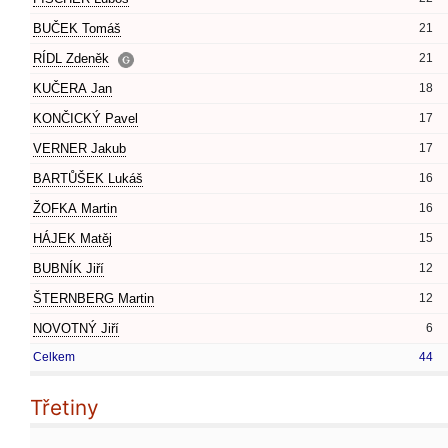
BUČEK Tomáš
21
RÍDL Zdeněk
21
KUČERA Jan
18
KONČICKÝ Pavel
17
VERNER Jakub
17
BARTŮŠEK Lukáš
16
ŽOFKA Martin
16
HÁJEK Matěj
15
BUBNÍK Jiří
12
ŠTERNBERG Martin
12
NOVOTNÝ Jiří
6
Celkem
44
Třetiny