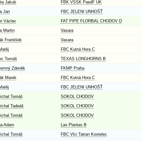
ta Jakub
FBK VŠSK PaedF UK
va Jan
FBC JELENI UNHOŠŤ
er Václav
FAT PIPE FLORBAL CHODOV D
a Martin
Vasara
ák František
Vasara
Matěj
FBC Kutná Hora C
ec Tomáš
TEXAS LONGHORNS B
zemný Zdeněk
FKMP Praha
ák Marek
FBC Kutná Hora C
Matěj
FBC JELENI UNHOŠŤ
íchal Tomáš
SOKOL CHODOV
íchal Tadeáš
SOKOL CHODOV
íchal Tomáš
SOKOL CHODOV
ha Adam
Las Plantas B
íchal Tomáš
FBC Vlci Tatran Kostelec