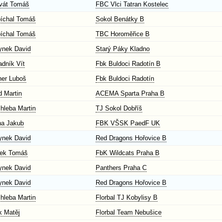
vát Tomáš
FBC Vlci Tatran Kostelec
íchal Tomáš
Sokol Benátky B
íchal Tomáš
TBC Horoměřice B
ynek David
Starý Páky Kladno
adník Vít
Fbk Buldoci Radotín B
her Luboš
Fbk Buldoci Radotín
d Martin
ACEMA Sparta Praha B
hleba Martin
TJ Sokol Dobříš
na Jakub
FBK VŠSK PaedF UK
ynek David
Red Dragons Hořovice B
ek Tomáš
FbK Wildcats Praha B
ynek David
Panthers Praha C
ynek David
Red Dragons Hořovice B
hleba Martin
Florbal TJ Kobylisy B
k Matěj
Florbal Team Nebušice