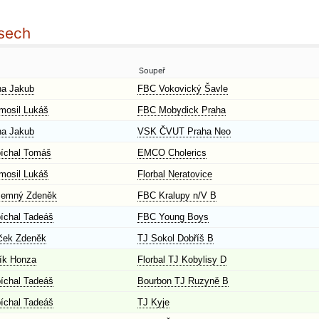
asech
Soupeř
na Jakub
FBC Vokovický Šavle
mosil Lukáš
FBC Mobydick Praha
na Jakub
VSK ČVUT Praha Neo
íchal Tomáš
EMCO Cholerics
mosil Lukáš
Florbal Neratovice
zemný Zdeněk
FBC Kralupy n/V B
íchal Tadeáš
FBC Young Boys
ček Zdeněk
TJ Sokol Dobříš B
ík Honza
Florbal TJ Kobylisy D
íchal Tadeáš
Bourbon TJ Ruzyně B
íchal Tadeáš
TJ Kyje