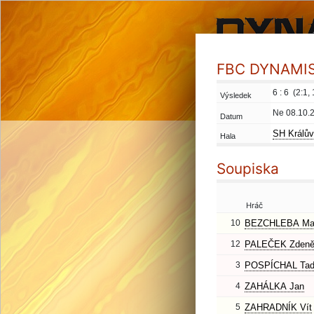
FBC DYNAMIS 
6 : 6 (2:1, 
Výsledek
Ne 08.10.
Datum
SH Králův
Hala
Soupiska
Hráč
10
BEZCHLEBA Mar
12
PALEČEK Zden
3
POSPÍCHAL Tad
4
ZAHÁLKA Jan
5
ZAHRADNÍK Vít