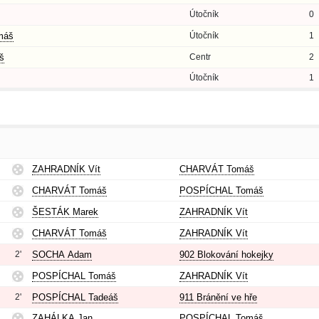
Útočník
0
máš
Útočník
1
š
Centr
2
Útočník
1
ZAHRADNÍK Vít
CHARVÁT Tomáš
CHARVÁT Tomáš
POSPÍCHAL Tomáš
ŠESTÁK Marek
ZAHRADNÍK Vít
CHARVÁT Tomáš
ZAHRADNÍK Vít
2'
SOCHA Adam
902 Blokování hokejky
POSPÍCHAL Tomáš
ZAHRADNÍK Vít
2'
POSPÍCHAL Tadeáš
911 Bránění ve hře
ZAHÁLKA Jan
POSPÍCHAL Tomáš