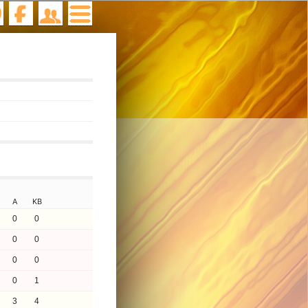
A
KB
0
0
0
0
0
0
0
1
3
4