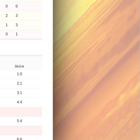
0
0
2
3
1
3
0
1
Skóre
1:0
2:1
3:1
4:4
5:4
6:6