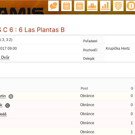
C 6 : 6 Las Plantas B
1:3, 3:2)
Pořadatel
2017 09.00
Krupička Hertz
Rozhodčí
 Dvůr
Delegát
Post
G
tin
Obránce
0
ěk
Obránce
0
eáš
Obránce
0
Obránce
1
Obránce
1