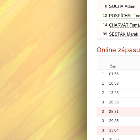
8
SOCHA Adam
13
POSPÍCHAL To
14
CHARVÁT Tomá
99
ŠESTÁK Marek
Online zápasu
Čas
1
01:56
1
10:58
2
13:28
3
26:35
3
28:31
3
29:35
3
33:04
3
35:56