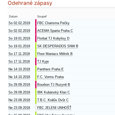
Odehrané zápasy
Datum
Soupeř
So 02.02.2019
FBC Charisma Pečky
So 02.02.2019
ACEMA Sparta Praha C
So 19.01.2019
Florbal TJ Kobylisy D
So 19.01.2019
SK DESPERADOS SNW B
So 17.11.2018
Floor Maniacs Mělník B
So 17.11.2018
TJ Kyje
Ne 14.10.2018
Panthers Praha E
Ne 14.10.2018
F.C. Vorms Praha
So 29.09.2018
Bourbon TJ Ruzyně B
So 29.09.2018
IBK Kubánský Klan C
Ne 23.09.2018
T.B.C. Králův Dvůr C
Ne 23.09.2018
FBC JELENI UNHOŠŤ