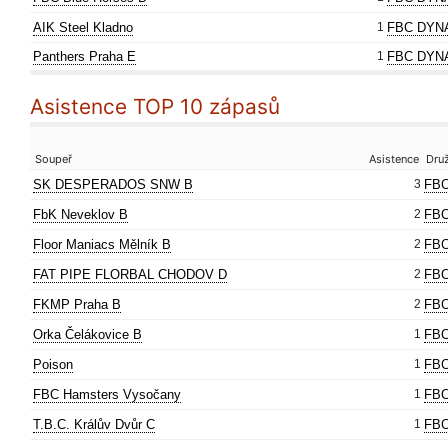
AIK Steel Kladno
1
FBC DYN
Panthers Praha E
1
FBC DYN
Asistence TOP 10 zápasů
Soupeř
Asistence
Dru
SK DESPERADOS SNW B
3
FBC
FbK Neveklov B
2
FBC
Floor Maniacs Mělník B
2
FBC
FAT PIPE FLORBAL CHODOV D
2
FBC
FKMP Praha B
2
FBC
Orka Čelákovice B
1
FBC
Poison
1
FBC
FBC Hamsters Vysočany
1
FBC
T.B.C. Králův Dvůr C
1
FBC