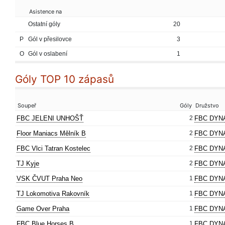
Asistence na
Ostatní góly
20
P
Gól v přesilovce
3
O
Gól v oslabení
1
Góly TOP 10 zápasů
Soupeř
Góly
Družstvo
FBC JELENI UNHOŠŤ
2
FBC DYN
Floor Maniacs Mělník B
2
FBC DYN
FBC Vlci Tatran Kostelec
2
FBC DYN
TJ Kyje
2
FBC DYN
VSK ČVUT Praha Neo
1
FBC DYN
TJ Lokomotiva Rakovník
1
FBC DYN
Game Over Praha
1
FBC DYN
FBC Blue Horses B
1
FBC DYN