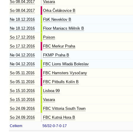
So 08.04.2017
Vasara
So 08.04.2017
Orka Čelákovice B
Ne 18.12.2016
FbK Neveklov B
Ne 18.12.2016
Floor Maniacs Mělník B
So 17.12.2016
Poison
So 17.12.2016
FBC Merkur Praha
Ne 04.12.2016
FKMP Praha B
Ne 04.12.2016
FBC Lions Mladá Boleslav
So 05.11.2016
FBC Hamsters Vysočany
So 05.11.2016
FBC Pitbulls Kolín B
So 15.10.2016
Lisboa 99
So 15.10.2016
Vasara
So 24.09.2016
FBC Vittoria South Town
So 24.09.2016
FBC Kutná Hora B
Celkem
56/32-0-7-0-17