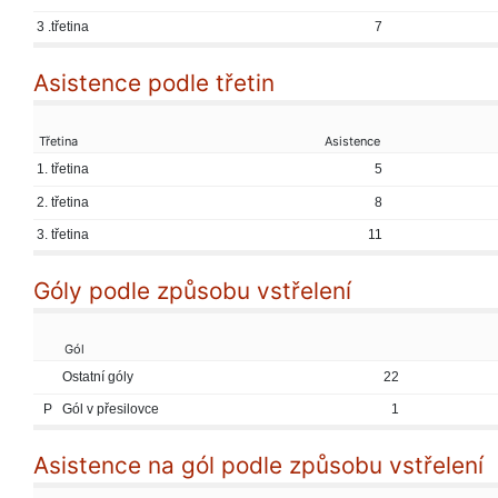
3 .třetina
7
Asistence podle třetin
Třetina
Asistence
1. třetina
5
2. třetina
8
3. třetina
11
Góly podle způsobu vstřelení
Gól
Ostatní góly
22
P
Gól v přesilovce
1
Asistence na gól podle způsobu vstřelení