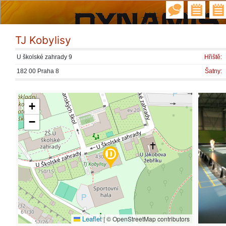
TJ Kobylisy
U školské zahrady 9
Hřiště:
182 00 Praha 8
Šatny:
+
−
Leaflet
|
© OpenStreetMap contributors