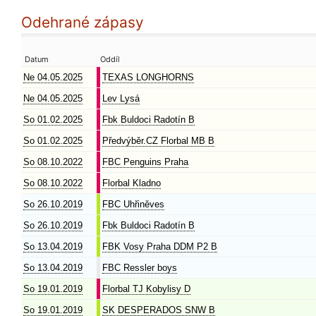
Odehrané zápasy
Datum
Oddíl
Ne 04.05.2025
TEXAS LONGHORNS
Ne 04.05.2025
Lev Lysá
So 01.02.2025
Fbk Buldoci Radotín B
So 01.02.2025
Předvýběr.CZ Florbal MB B
So 08.10.2022
FBC Penguins Praha
So 08.10.2022
Florbal Kladno
So 26.10.2019
FBC Uhřiněves
So 26.10.2019
Fbk Buldoci Radotín B
So 13.04.2019
FBK Vosy Praha DDM P2 B
So 13.04.2019
FBC Ressler boys
So 19.01.2019
Florbal TJ Kobylisy D
So 19.01.2019
SK DESPERADOS SNW B