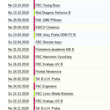
Ne 13.10.2019
FBC Young Boys
Ne 13.10.2019
Red Dragons Hořovice B
Ne 29.09.2019
FbK 1996 Příbram
Ne 29.09.2019
EMCO Cholerics
So 13.04.2019
FBK Vosy Praha DDM P2 B
So 13.04.2019
FBC Ressler boys
Ne 31.03.2019
Florbalová akademie MB B
Ne 31.03.2019
FBC Hamsters Vysočany
So 16.03.2019
FBC Kralupy n/V B
So 16.03.2019
Florbal Neratovice
Ne 24.02.2019
SK B.U.H. Praha
Ne 24.02.2019
FbC Engineers
So 22.12.2018
FBC Lions Mladá Boleslav
So 22.12.2018
FBC Kralupy n/V B
Ne 18.11.2018
SK B.U.H. Praha