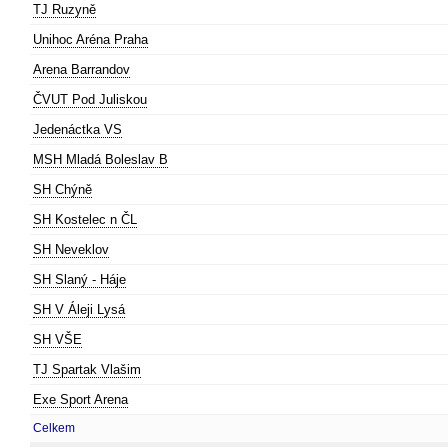
TJ Ruzyně
Unihoc Aréna Praha
Arena Barrandov
ČVUT Pod Juliskou
Jedenáctka VS
MSH Mladá Boleslav B
SH Chýně
SH Kostelec n ČL
SH Neveklov
SH Slaný - Háje
SH V Áleji Lysá
SH VŠE
TJ Spartak Vlašim
Exe Sport Arena
Celkem