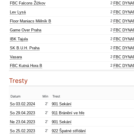
FBC Falcons Žižkov
2
FBC DYNA
Lev Lysá
2
FBC DYNA
Floor Maniacs Mělník B
2
FBC DYNA
Game Over Praha
2
FBC DYNA
IBK Tajula
2
FBC DYNA
SK B.U.H. Praha
2
FBC DYNA
Vasara
2
FBC DYNA
FBC Kutná Hora B
2
FBC DYNA
Tresty
Datum
Min
Trest
So 03.02.2024
2'
901 Sekání
So 29.04.2023
2'
911 Bránění ve hře
Ne 23.04.2023
2'
901 Sekání
So 25.02.2023
2'
922 Špatné střídání