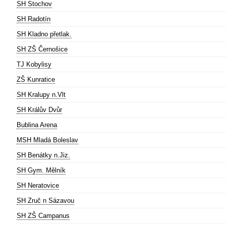
SH Stochov
SH Radotín
SH Kladno přetlak.
SH ZŠ Černošice
TJ Kobylisy
ZŠ Kunratice
SH Kralupy n.Vlt
SH Králův Dvůr
Bublina Arena
MSH Mladá Boleslav
SH Benátky n.Jiz.
SH Gym. Mělník
SH Neratovice
SH Zruč n Sázavou
SH ZŠ Campanus