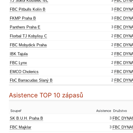
TJ Sokol Kostelec n/L
3
FBC DYNA
FBC Pitbulls Kolín B
3
FBC DYNA
FKMP Praha B
3
FBC DYN
Panthers Praha E
3
FBC DYN
Florbal TJ Kobylisy C
2
FBC DYNA
FBC Mobydick Praha
2
FBC DYNA
IBK Tajula
2
FBC DYNA
FBC Lynx
2
FBC DYNA
EMCO Cholerics
2
FBC DYNA
FbC Barracudas Slaný B
2
FBC DYNA
Asistence TOP 10 zápasů
Soupeř
Asistence
Družstvo
SK B.U.H. Praha B
3
FBC DYNA
FBC Majklar
3
FBC DYNA