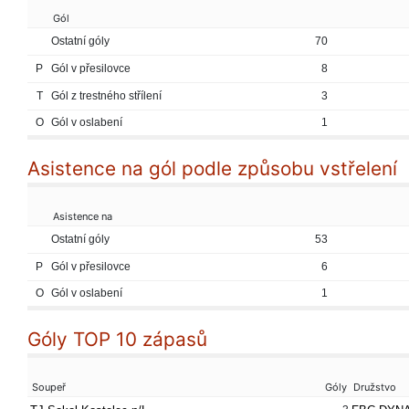
Gól
Ostatní góly
70
P
Gól v přesilovce
8
T
Gól z trestného střílení
3
O
Gól v oslabení
1
Asistence na gól podle způsobu vstřelení
Asistence na
Ostatní góly
53
P
Gól v přesilovce
6
O
Gól v oslabení
1
Góly TOP 10 zápasů
Soupeř
Góly
Družstvo