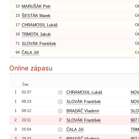
10
MARUŠÁK Petr
O
15
ŠESTÁK Marek
Út
17
CHRAMOSIL Lukáš
O
18
TRMOTA Jakub
Út
71
SLOVÁK František
Út
96
ČALA Jiří
Ce
Online zápasu
Čas
1
02:37
CHRAMOSIL Lukáš
NOV
1
06:23
SLOVÁK František
NOV
1
09:12
BRADÁČ Vladimír
SLO
2
23:11
2'
SLOVÁK František
907 
3
25:04
ČALA Jiří
TRM
3
25:42
2'
BRADÁČ Vladimír
907 