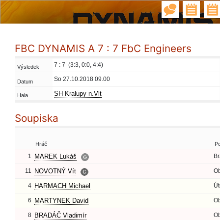
FBC DYNAMIS A 7 : 7 FbC Engineers
7 : 7 (3:3, 0:0, 4:4)
Výsledek
So 27.10.2018 09.00
Datum
SH Kralupy n.Vlt
Hala
Soupiska
Hráč
P
1
MAREK Lukáš
Br
11
NOVOTNÝ Vít
O
4
HARMACH Michael
Út
6
MARTYNEK David
O
8
BRADÁČ Vladimír
O