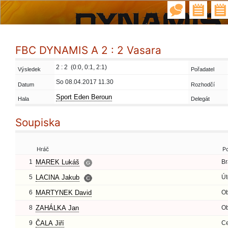
FBC DYNAMIS A 2 : 2 Vasara
2 : 2 (0:0, 0:1, 2:1)
Výsledek
Pořadatel
So 08.04.2017 11.30
Datum
Rozhodčí
Sport Eden Beroun
Hala
Delegát
Soupiska
Hráč
P
1
MAREK Lukáš
Br
5
LACINA Jakub
Út
6
MARTYNEK David
O
8
ZAHÁLKA Jan
O
9
ČALA Jiří
Ce