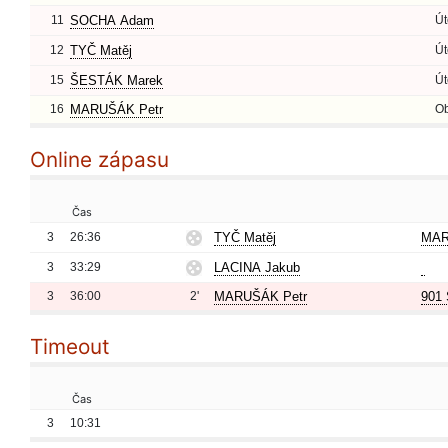
11
SOCHA Adam
Út
12
TYČ Matěj
Út
15
ŠESTÁK Marek
Út
16
MARUŠÁK Petr
O
Online zápasu
Čas
3
26:36
TYČ Matěj
MAR
3
33:29
LACINA Jakub
3
36:00
2'
MARUŠÁK Petr
901 
Timeout
Čas
3
10:31