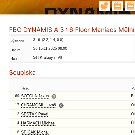
FBC DYNAMIS A 3 : 6 Floor Maniacs Mělní
3 : 6 (2:2, 1:4, 0:0)
Výsledek
So 15.11.2025 08.00
Datum
SH Kralupy n.Vlt
Hala
Soupiska
Hráč
P
69
ŠOTOLA Jakub
Br
17
CHRAMOSIL Lukáš
O
2
ŠESTÁK Pavel
O
4
HARMACH Michael
Út
8
ŠPIČÁK Michal
Út