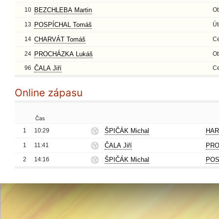
10
BEZCHLEBA Martin
O
13
POSPÍCHAL Tomáš
Út
14
CHARVÁT Tomáš
Ce
24
PROCHÁZKA Lukáš
O
96
ČALA Jiří
Ce
Online zápasu
Čas
1
10:29
ŠPIČÁK Michal
HAR
1
11:41
ČALA Jiří
PRO
2
14:16
ŠPIČÁK Michal
POS