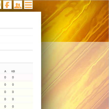
A
KB
0
0
0
0
0
0
0
0
0
0