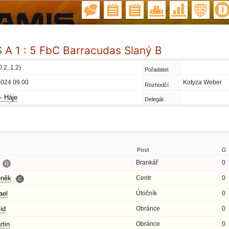
A 1 : 5 FbC Barracudas Slaný B
0:2, 1:2)
Pořadatel
2024 09.00
Kotyza Weber
Rozhodčí
- Háje
Delegát
Post
G
Brankář
0
něk
Centr
0
el
Útočník
0
id
Obránce
0
tin
Obránce
0