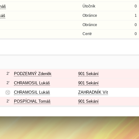
máš
Útočník
0
káš
Obránce
1
Obránce
0
Centr
0
2'
PODZEMNÝ Zdeněk
901 Sekání
2'
CHRAMOSIL Lukáš
901 Sekání
CHRAMOSIL Lukáš
ZAHRADNÍK Vít
2'
POSPÍCHAL Tomáš
901 Sekání