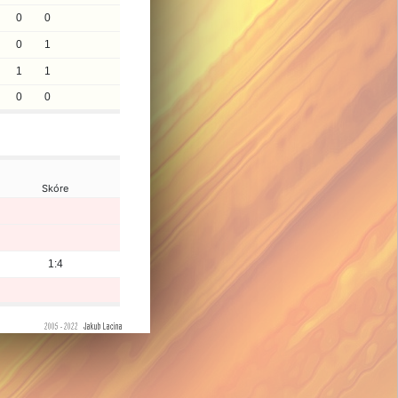
0
0
0
1
1
1
0
0
Skóre
1:4