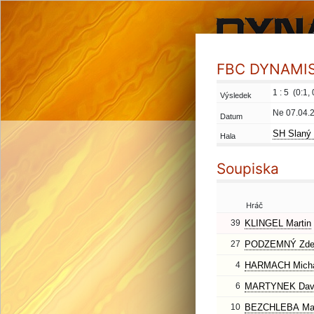
FBC DYNAMIS 
1 : 5 (0:1, 
Výsledek
Ne 07.04.
Datum
SH Slaný 
Hala
Soupiska
Hráč
39
KLINGEL Martin
27
PODZEMNÝ Zde
4
HARMACH Micha
6
MARTYNEK Dav
10
BEZCHLEBA Mar