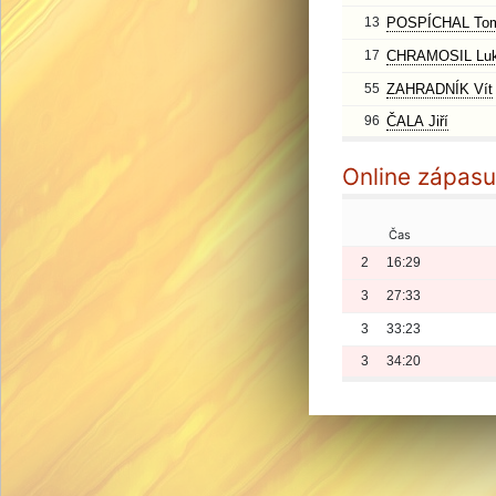
13
POSPÍCHAL To
17
CHRAMOSIL Lu
55
ZAHRADNÍK Vít
96
ČALA Jiří
Online zápasu
Čas
2
16:29
3
27:33
3
33:23
3
34:20