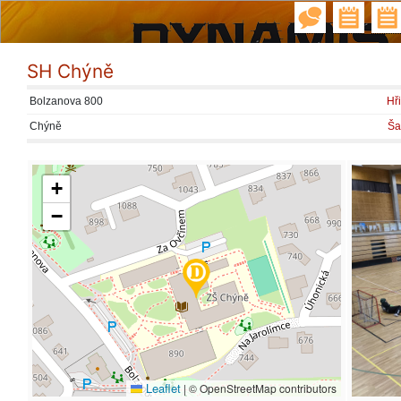
SH Chýně
Bolzanova 800
Hři
Chýně
Ša
+
−
Leaflet
|
© OpenStreetMap contributors