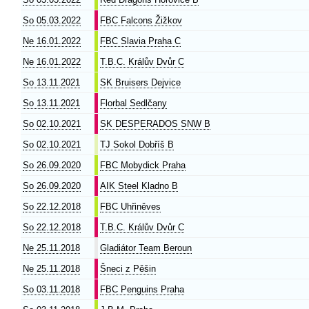
So 05.03.2022
FBC Falcons Žižkov
Ne 16.01.2022
FBC Slavia Praha C
Ne 16.01.2022
T.B.C. Králův Dvůr C
So 13.11.2021
SK Bruisers Dejvice
So 13.11.2021
Florbal Sedlčany
So 02.10.2021
SK DESPERADOS SNW B
So 02.10.2021
TJ Sokol Dobříš B
So 26.09.2020
FBC Mobydick Praha
So 26.09.2020
AIK Steel Kladno B
So 22.12.2018
FBC Uhřiněves
So 22.12.2018
T.B.C. Králův Dvůr C
Ne 25.11.2018
Gladiátor Team Beroun
Ne 25.11.2018
Šneci z Pěšin
So 03.11.2018
FBC Penguins Praha