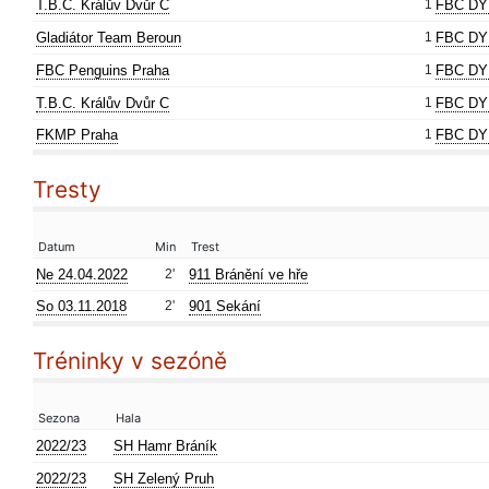
T.B.C. Králův Dvůr C
1
FBC DY
Gladiátor Team Beroun
1
FBC DY
FBC Penguins Praha
1
FBC DY
T.B.C. Králův Dvůr C
1
FBC DY
FKMP Praha
1
FBC DY
Tresty
Datum
Min
Trest
Ne 24.04.2022
2'
911 Bránění ve hře
So 03.11.2018
2'
901 Sekání
Tréninky v sezóně
Sezona
Hala
2022/23
SH Hamr Bráník
2022/23
SH Zelený Pruh