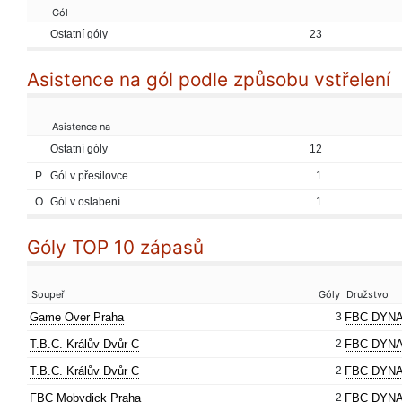
Gól
Ostatní góly
23
Asistence na gól podle způsobu vstřelení
Asistence na
Ostatní góly
12
P
Gól v přesilovce
1
O
Gól v oslabení
1
Góly TOP 10 zápasů
Soupeř
Góly
Družstvo
Game Over Praha
3
FBC DYNA
T.B.C. Králův Dvůr C
2
FBC DYNA
T.B.C. Králův Dvůr C
2
FBC DYNA
FBC Mobydick Praha
2
FBC DYNA