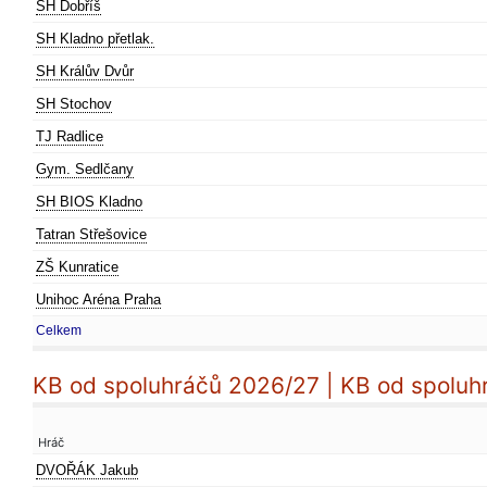
SH Dobříš
SH Kladno přetlak.
SH Králův Dvůr
SH Stochov
TJ Radlice
Gym. Sedlčany
SH BIOS Kladno
Tatran Střešovice
ZŠ Kunratice
Unihoc Aréna Praha
Celkem
KB od spoluhráčů 2026/27 | KB od spoluh
Hráč
DVOŘÁK Jakub