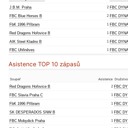
J.B.M. Praha
2
FBC DYNA
FBC Blue Horses B
2
FBC DYNA
FbK 1996 Příbram
1
FBC DYNA
Red Dragons Hořovice B
1
FBC DYNA
AIK Steel Kladno B
1
FBC DYNA
FBC Uhřiněves
1
FBC DYNA
Asistence TOP 10 zápasů
Soupeř
Asistence
Družstvo
Red Dragons Hořovice B
2
FBC DY
FBC Slavia Praha C
1
FBC DY
FbK 1996 Příbram
1
FBC DY
SK DESPERADOS SNW B
1
FBC DY
FBC Mobydick Praha
1
FBC DY