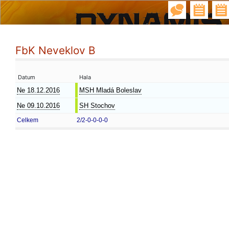
FbK Neveklov B
Datum
Hala
Ne 18.12.2016
MSH Mladá Boleslav
Ne 09.10.2016
SH Stochov
Celkem
2/2-0-0-0-0