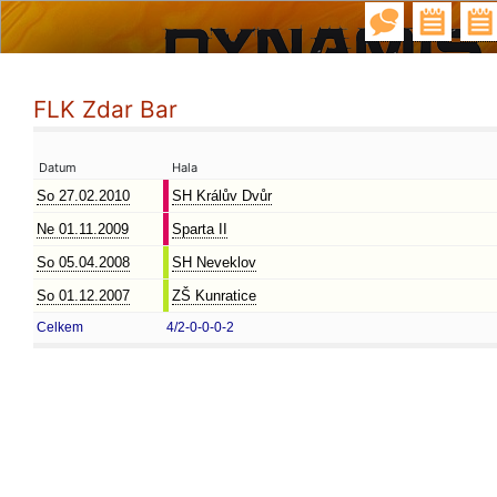
FLK Zdar Bar
Datum
Hala
So 27.02.2010
SH Králův Dvůr
Ne 01.11.2009
Sparta II
So 05.04.2008
SH Neveklov
So 01.12.2007
ZŠ Kunratice
Celkem
4/2-0-0-0-2