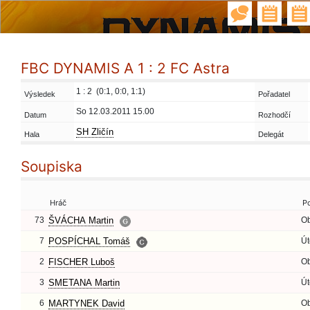
FBC DYNAMIS A 1 : 2 FC Astra
1 : 2 (0:1, 0:0, 1:1)
Výsledek
Pořadatel
So 12.03.2011 15.00
Datum
Rozhodčí
SH Zličín
Hala
Delegát
Soupiska
Hráč
P
73
ŠVÁCHA Martin
O
7
POSPÍCHAL Tomáš
Út
2
FISCHER Luboš
O
3
SMETANA Martin
Út
6
MARTYNEK David
O