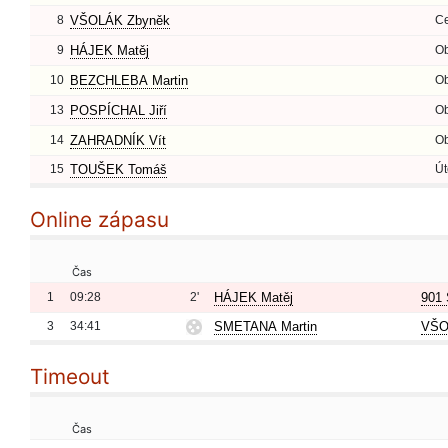
8
VŠOLÁK Zbyněk
Ce
9
HÁJEK Matěj
O
10
BEZCHLEBA Martin
O
13
POSPÍCHAL Jiří
O
14
ZAHRADNÍK Vít
O
15
TOUŠEK Tomáš
Út
Online zápasu
Čas
1
09:28
2'
HÁJEK Matěj
901 
3
34:41
SMETANA Martin
VŠO
Timeout
Čas