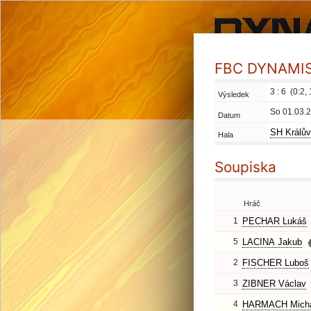
FBC DYNAMIS 
3 : 6 (0:2, 
Výsledek
So 01.03.
Datum
SH Králův
Hala
Soupiska
Hráč
1
PECHAR Lukáš
5
LACINA Jakub
2
FISCHER Luboš
3
ZIBNER Václav
4
HARMACH Micha