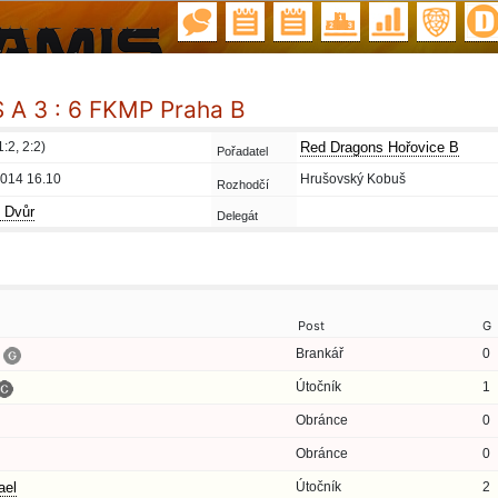
A 3 : 6 FKMP Praha B
1:2, 2:2)
Red Dragons Hořovice B
Pořadatel
2014 16.10
Hrušovský Kobuš
Rozhodčí
 Dvůr
Delegát
Post
G
Brankář
0
Útočník
1
Obránce
0
Obránce
0
el
Útočník
2