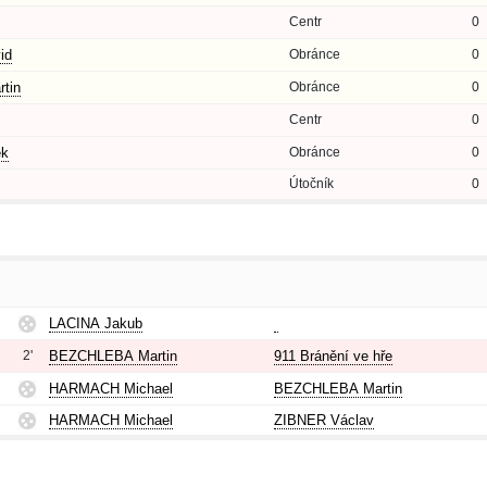
Centr
0
id
Obránce
0
tin
Obránce
0
Centr
0
ěk
Obránce
0
Útočník
0
LACINA Jakub
2'
BEZCHLEBA Martin
911 Bránění ve hře
HARMACH Michael
BEZCHLEBA Martin
HARMACH Michael
ZIBNER Václav