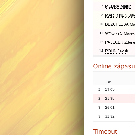
7
MUDRA Martin
8
MARTYNEK Dav
10
BEZCHLEBA Mar
11
WYGRYS Marek
12
PALEČEK Zden
14
ROHN Jakub
Online zápasu
Čas
2
19:05
2
21:35
3
26:01
3
32:32
Timeout