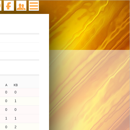
A
KB
0
0
0
1
0
0
1
1
0
2