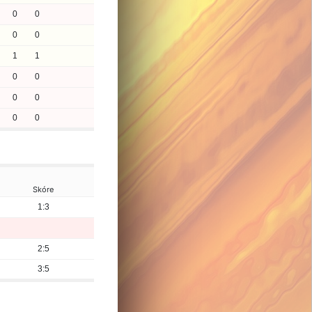
0
0
0
0
1
1
0
0
0
0
0
0
Skóre
1:3
2:5
3:5