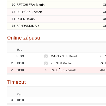
10
BEZCHLEBA Martin
O
12
PALEČEK Zdeněk
O
14
ROHN Jakub
Út
15
ZAHRADNÍK Vít
O
Online zápasu
Čas
1
01:49
MARTYNEK David
ZIB
2
13:28
ZIBNER Václav
PAL
2
20:18
5'
PALEČEK Zdeněk
909 
Timeout
Čas
3
10:58