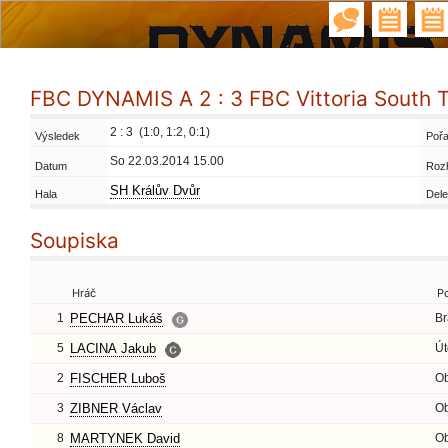
FBC DYNAMIS A 2 : 3 FBC Vittoria South 
2 : 3 (1:0, 1:2, 0:1)
Výsledek
Pořa
So 22.03.2014 15.00
Datum
Roz
SH Králův Dvůr
Hala
Dele
Soupiska
Hráč
P
1
PECHAR Lukáš
Br
5
LACINA Jakub
Út
2
FISCHER Luboš
O
3
ZIBNER Václav
O
8
MARTYNEK David
O