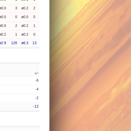
ø0.0
3
ø0.2
2
ø0.0
0
ø0.0
0
ø0.0
2
ø0.2
1
ø0.2
1
ø0.2
0
ø2.9
126
ø6.3
13
+/-
-6
-4
-2
-12