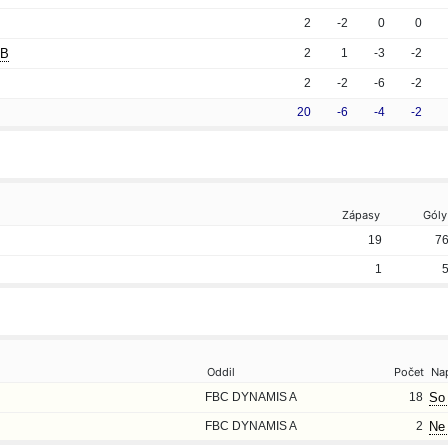
2
-2
0
0
 B
2
1
-3
-2
2
-2
-6
-2
20
-6
-4
-2
Zápasy
Góly
19
7
1
Oddil
Počet
Na
FBC DYNAMIS A
18
So 
FBC DYNAMIS A
2
Ne 