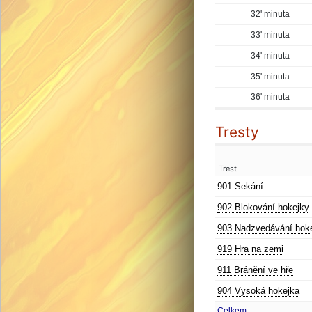
32' minuta
33' minuta
34' minuta
35' minuta
36' minuta
Tresty
Trest
901 Sekání
902 Blokování hokejky
903 Nadzvedávání hok
919 Hra na zemi
911 Bránění ve hře
904 Vysoká hokejka
Celkem