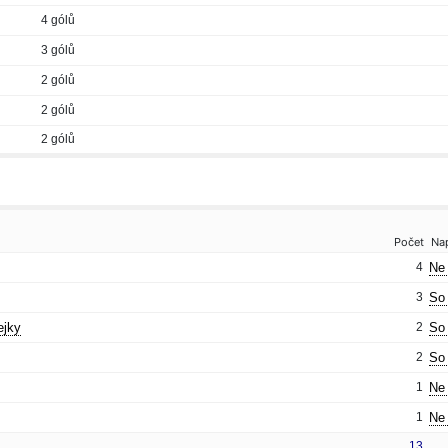
4 gólů
3 gólů
2 gólů
2 gólů
2 gólů
Počet
Na
4
Ne 
3
So 
ejky
2
So 
2
So 
1
Ne 
1
Ne 
13