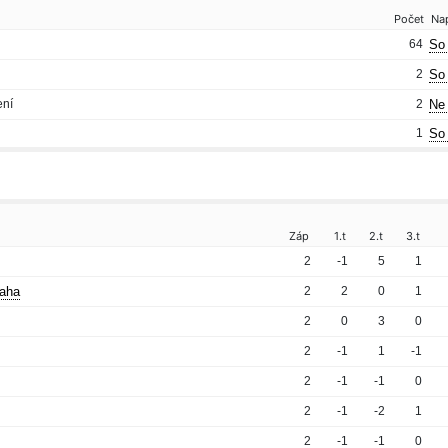
Počet
Na
64
So 
2
So 
ení
2
Ne 
1
So 
Záp
1.t
2.t
3.t
2
-1
5
1
raha
2
2
0
1
2
0
3
0
2
-1
1
-1
2
-1
-1
0
2
-1
-2
1
2
-1
-1
0