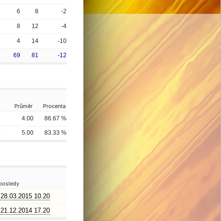
6
8
-2
8
12
-4
4
14
-10
69
81
-12
Průměr
Procenta
6
4.00
86.67 %
5
5.00
83.33 %
posledy
28.03.2015 10.20
21.12.2014 17.20