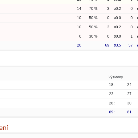
14
70 %
3
ø0.2
0
10
50 %
0
ø0.0
0
10
50 %
2
ø0.2
0
6
30 %
0
ø0.0
1
20
69
ø3.5
57
Výsledky
18 :
24
23 :
27
28 :
30
69 :
81
ení