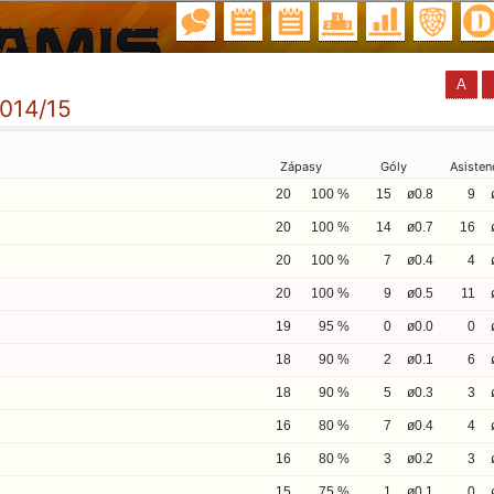
A
2014/15
Zápasy
Góly
Asisten
20
100 %
15
ø0.8
9
20
100 %
14
ø0.7
16
20
100 %
7
ø0.4
4
20
100 %
9
ø0.5
11
19
95 %
0
ø0.0
0
18
90 %
2
ø0.1
6
18
90 %
5
ø0.3
3
16
80 %
7
ø0.4
4
16
80 %
3
ø0.2
3
15
75 %
1
ø0.1
0