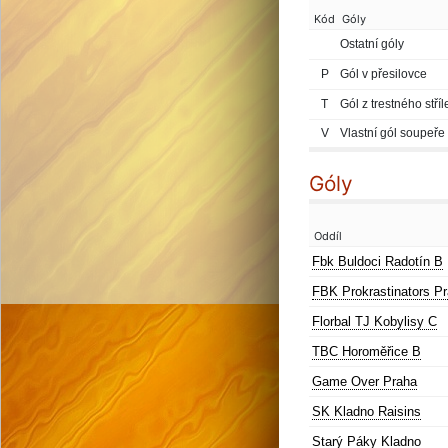
Kód
Góly
Ostatní góly
P
Gól v přesilovce
T
Gól z trestného stříl
V
Vlastní gól soupeře
Góly
Oddíl
Fbk Buldoci Radotín B
FBK Prokrastinators P
Florbal TJ Kobylisy C
TBC Horoměřice B
Game Over Praha
SK Kladno Raisins
Starý Páky Kladno