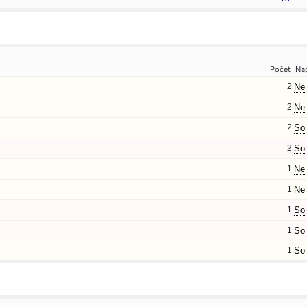
Počet
Na
2
Ne 
2
Ne 
2
So 
2
So 
1
Ne 
1
Ne 
1
So 
1
So 
1
So 