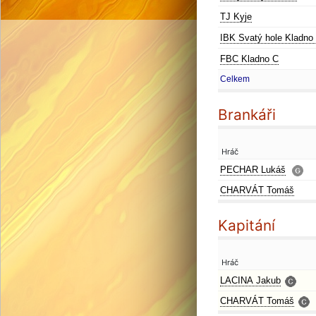
TJ Kyje
IBK Svatý hole Kladno
FBC Kladno C
Celkem
Brankáři
Hráč
PECHAR Lukáš
CHARVÁT Tomáš
Kapitání
Hráč
LACINA Jakub
CHARVÁT Tomáš