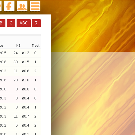
B
C
ABC
∑
ce
KB
Trest
ø0.5
24
ø1.2
0
ø0.8
30
ø1.5
1
ø0.2
11
ø0.6
2
ø0.6
20
ø1.0
1
ø0.0
0
ø0.0
0
ø0.3
8
ø0.4
0
ø0.2
8
ø0.4
1
ø0.3
11
ø0.7
2
ø0.2
6
ø0.4
2
ø0.0
1
ø0.1
1