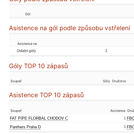
Gól
Asistence na gól podle způsobu vstřelení
Asistence na
Ostatní góly
2
Góly TOP 10 zápasů
Soupeř
Góly
Družstvo
Asistence TOP 10 zápasů
Soupeř
Asistence
Dru
FAT PIPE FLORBAL CHODOV C
1
FBC
Panthers Praha D
1
FBC