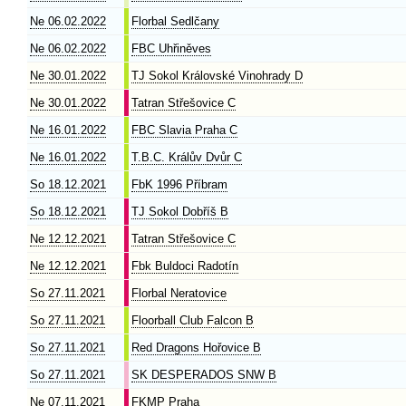
Ne 06.02.2022
Florbal Sedlčany
Ne 06.02.2022
FBC Uhřiněves
Ne 30.01.2022
TJ Sokol Královské Vinohrady D
Ne 30.01.2022
Tatran Střešovice C
Ne 16.01.2022
FBC Slavia Praha C
Ne 16.01.2022
T.B.C. Králův Dvůr C
So 18.12.2021
FbK 1996 Příbram
So 18.12.2021
TJ Sokol Dobříš B
Ne 12.12.2021
Tatran Střešovice C
Ne 12.12.2021
Fbk Buldoci Radotín
So 27.11.2021
Florbal Neratovice
So 27.11.2021
Floorball Club Falcon B
So 27.11.2021
Red Dragons Hořovice B
So 27.11.2021
SK DESPERADOS SNW B
Ne 07.11.2021
FKMP Praha