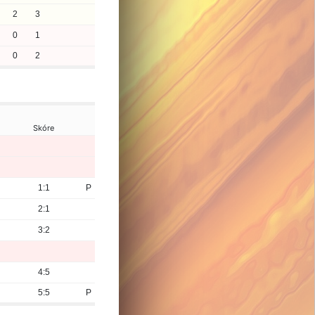
2
3
0
1
0
2
Skóre
1:1
P
2:1
3:2
4:5
5:5
P