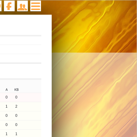
A
KB
0
0
1
2
0
0
0
0
1
1