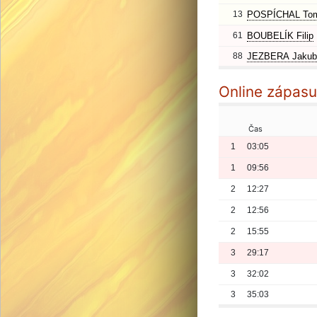
13
POSPÍCHAL To
61
BOUBELÍK Filip
88
JEZBERA Jakub
Online zápasu
Čas
1
03:05
1
09:56
2
12:27
2
12:56
2
15:55
3
29:17
3
32:02
3
35:03