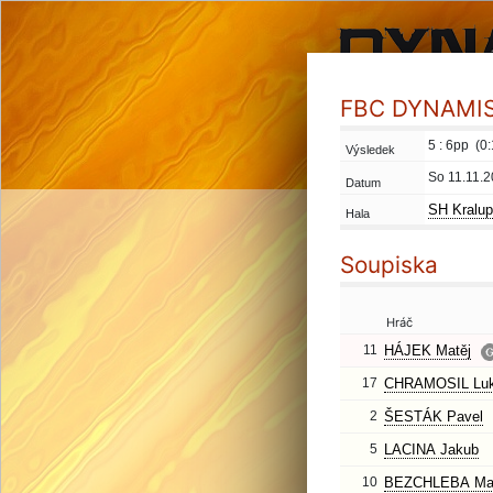
FBC DYNAMIS 
5 : 6pp (0:
Výsledek
So 11.11.2
Datum
SH Kralup
Hala
Soupiska
Hráč
11
HÁJEK Matěj
17
CHRAMOSIL Lu
2
ŠESTÁK Pavel
5
LACINA Jakub
10
BEZCHLEBA Mar