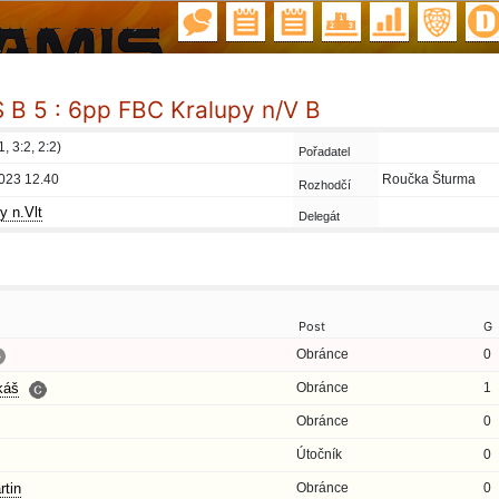
B 5 : 6pp FBC Kralupy n/V B
1, 3:2, 2:2)
Pořadatel
023 12.40
Roučka Šturma
Rozhodčí
y n.Vlt
Delegát
Post
G
Obránce
0
káš
Obránce
1
Obránce
0
Útočník
0
tin
Obránce
0