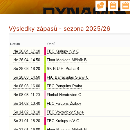
Výsledky zápasů - sezona 2025/26
Datum
Oddíl
Ne 26.04. 17.10
FBC Kralupy n/V C
Ne 26.04. 14.50
Floor Maniacs Mělník B
So 28.03. 18.20
SK B.U.H. Praha B
So 28.03. 14.50
FbC Barracudas Slaný C
Ne 08.03. 16.00
FBC Penguins Praha
Ne 08.03. 11.20
Florbal Neratovice C
So 14.02. 13.40
FBC Falcons Žižkov
So 14.02. 10.10
FBC Vokovický Šavle
So 31.01. 18.20
FBC Kralupy n/V C
So 31.01. 16.00
Floor Maniacs Mělník B